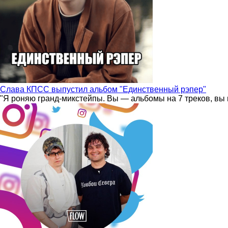
Слава КПСС выпустил альбом "Единственный рэпер"
"Я роняю гранд-микстейпы. Вы — альбомы на 7 треков, вы 