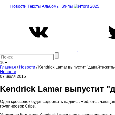
Новости
Тексты
Альбомы
Клипы
16+
Главная
/
Новости
/
Kendrick Lamar выпустит "давайте-жить
Новости
07 июля 2015
Kendrick Lamar выпустит "
Один кроссовок будет содержать надпись Red, отсылающая
группировок Crips.
Уроженец Комптона Kendrick Lamar еще в конце прошлого г