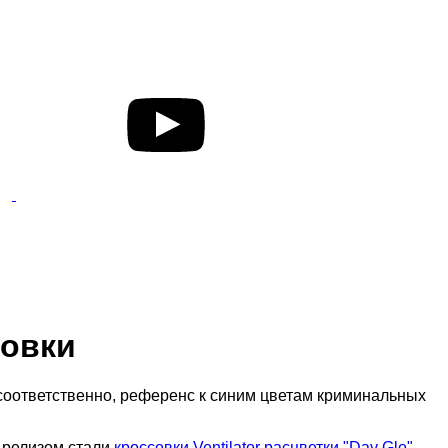
совки
 соответственно, референс к синим цветам криминальных
 релизом стали
кроссовки Ventilator расцветки "Day Glo"
.