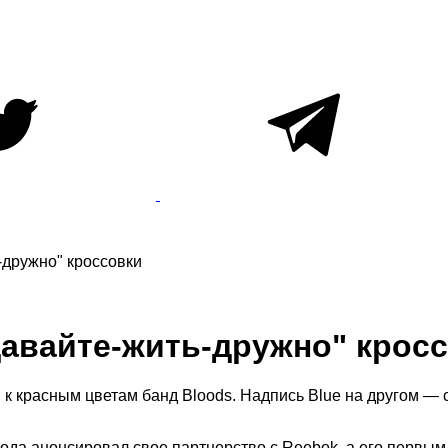
-дружно" кроссовки
давайте-жить-дружно" крос
 к красным цветам банд Bloods. Надпись Blue на другом —
ода анонсировал свое партнерство с Reebok, а его первым