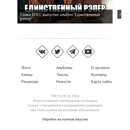
Слава КПСС выпустил альбом "Единственный
Напис
рэпер"
Фото
Альбомы
О проекте
Клипы
Тексты
Контакты
Рецензии
Новости
Карта сайта
THE FLOW © 2026
Использование материалов возможно
только с письменного разрешения редакции,
при этом ссылка на источник обязательна.
Перейти на полную версию