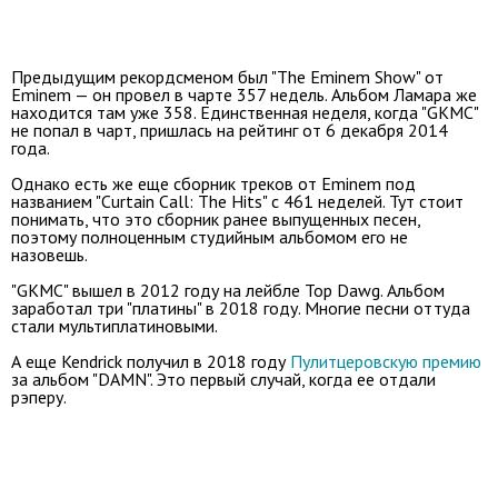
Предыдущим рекордсменом был "The Eminem Show" от
Eminem — он провел в чарте 357 недель. Альбом Ламара же
находится там уже 358. Единственная неделя, когда "GKMC"
не попал в чарт, пришлась на рейтинг от 6 декабря 2014
года.
Однако есть же еще сборник треков от Eminem под
названием "Curtain Call: The Hits" с 461 неделей. Тут стоит
понимать, что это сборник ранее выпущенных песен,
поэтому полноценным студийным альбомом его не
назовешь.
"GKMC" вышел в 2012 году на лейбле Top Dawg. Альбом
заработал три "платины" в 2018 году. Многие песни оттуда
стали мультиплатиновыми.
А еще Kendrick получил в 2018 году
Пулитцеровскую премию
за альбом "DAMN". Это первый случай, когда ее отдали
рэперу.