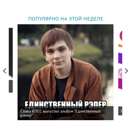
ПОПУЛЯРНО НА ЭТОЙ НЕДЕЛЕ
Previous
Next
о
Слава КПСС выпустил альбом "Единственный
Напис
рэпер"