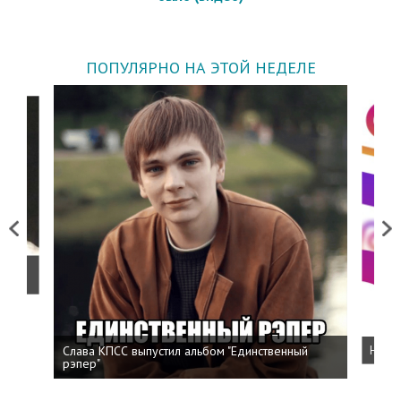
ПОПУЛЯРНО НА ЭТОЙ НЕДЕЛЕ
Previous
Next
о
Слава КПСС выпустил альбом "Единственный
Напис
рэпер"