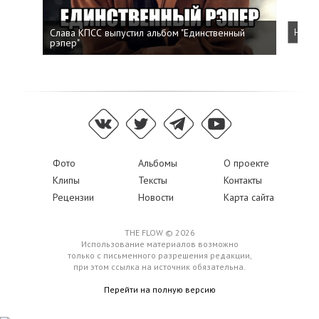
Слава КПСС выпустил альбом "Единственный
Напис
рэпер"
Фото
Альбомы
О проекте
Клипы
Тексты
Контакты
Рецензии
Новости
Карта сайта
THE FLOW © 2026
Использование материалов возможно
только с письменного разрешения редакции,
при этом ссылка на источник обязательна.
Перейти на полную версию