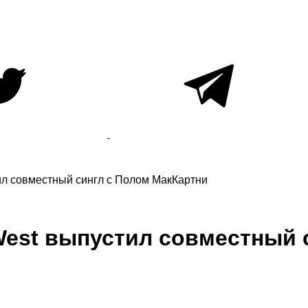
ил совместный сингл с Полом МакКартни
West выпустил совместный 