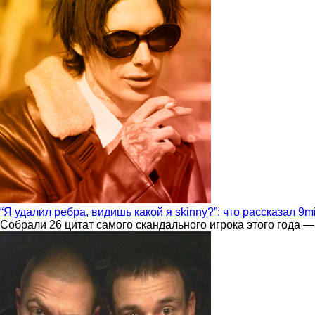
“Я удалил ребра, видишь какой я skinny?”: что рассказал 9m
Собрали 26 цитат самого скандального игрока этого года —