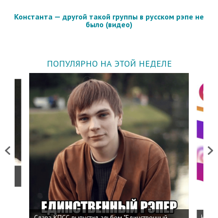
Константа — другой такой группы в русском рэпе не
было (видео)
ПОПУЛЯРНО НА ЭТОЙ НЕДЕЛЕ
Previous
Next
о
Слава КПСС выпустил альбом "Единственный
Напис