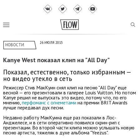
26 ИЮЛЯ 2015
НОВОСТИ
Kanye West показал клип на "All Day"
Показал, естественно, только избранным —
но видео утекло в сеть
Режиссер Стив МакКуин снял клип на песню "All Day" еще
весной — его презентовали в галерее Louis Vuitton. Но потом
Kanye решил не выпускать это видео, потому что, по его
мнению,
перфоманс с огнеметами
на премии BRIT Awards
лучше передавал дух песни.
Недавно работу МакКуина еще раз показали в Лос-
Анджелесе, и в сети оперативно появился скрин-рип с
презентации. Во второй части клипа можно услышать новую
песню артиста, тяжеляк в духе альбома "Yeezus".