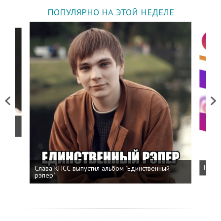
ПОПУЛЯРНО НА ЭТОЙ НЕДЕЛЕ
Previous
Next
о
Слава КПСС выпустил альбом "Единственный
Напис
рэпер"