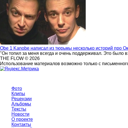
Obe 1 Kanobe написал из тюрьмы несколько историй про О
"Он топил за меня всегда и очень поддерживал. Это было 
THE FLOW © 2026
Использование материалов возможно только с письменного
Фото
Клипы
Рецензии
Альбомы
Тексты
Новости
О проекте
Контакты