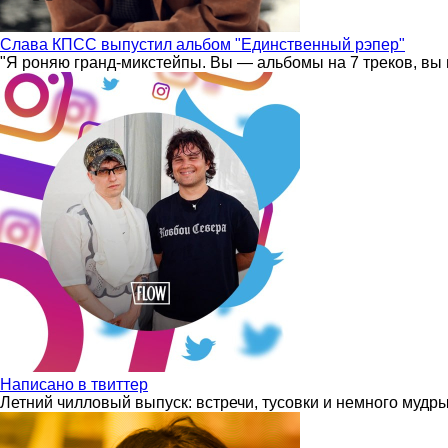
Слава КПСС выпустил альбом "Единственный рэпер"
"Я роняю гранд-микстейпы. Вы — альбомы на 7 треков, вы 
Написано в твиттер
Летний чилловый выпуск: встречи, тусовки и немного мудр