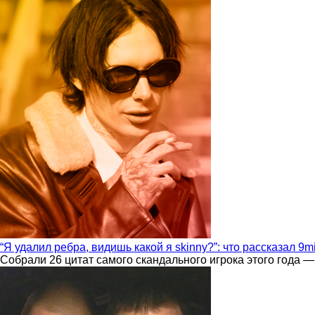
“Я удалил ребра, видишь какой я skinny?”: что рассказал 9m
Собрали 26 цитат самого скандального игрока этого года —