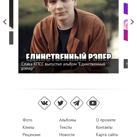
Previous
Next
о
Слава КПСС выпустил альбом "Единственный
Напис
рэпер"
Фото
Альбомы
О проекте
Клипы
Тексты
Контакты
Рецензии
Новости
Карта сайта