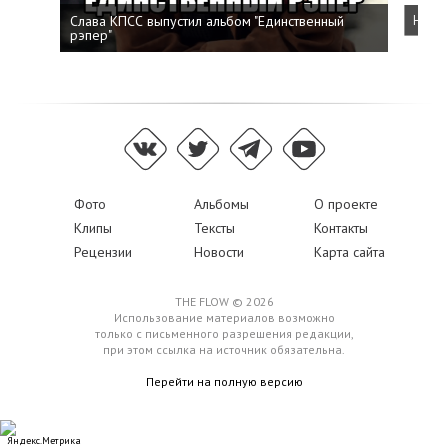
Слава КПСС выпустил альбом "Единственный
Напис
рэпер"
Фото
Альбомы
О проекте
Клипы
Тексты
Контакты
Рецензии
Новости
Карта сайта
THE FLOW © 2026
Использование материалов возможно
только с письменного разрешения редакции,
при этом ссылка на источник обязательна.
Перейти на полную версию