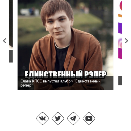
Previous
Next
о
Слава КПСС выпустил альбом "Единственный
Напис
рэпер"