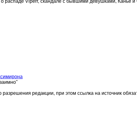
 о распаде Viperr, скандале с бывшими девушками, Канье и
ксимирона
взаимно"
 разрешения редакции, при этом ссылка на источник обяза