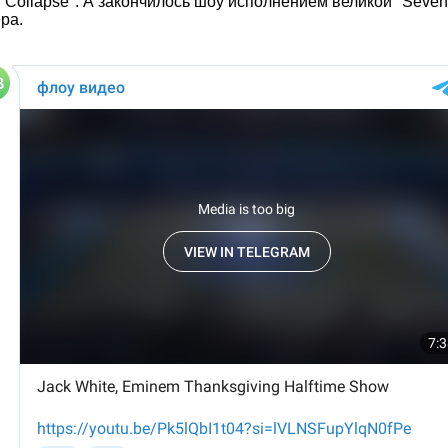
I Collapse". А закончилось шоу исполнением великой "Seven
ра.