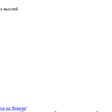
ых мыслей
ice на “Вписке”