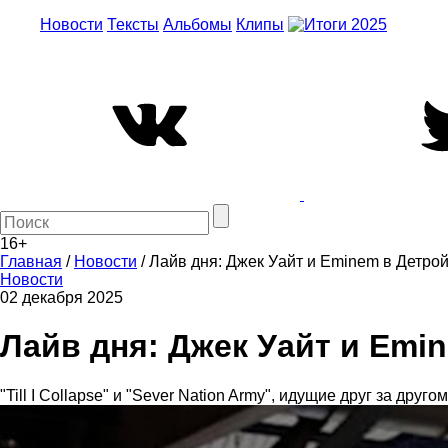
Новости
Тексты
Альбомы
Клипы
16+
Главная
/
Новости
/
Лайв дня: Джек Уайт и Eminem в Детро
Новости
02 декабря 2025
Лайв дня: Джек Уайт и Emi
"Till I Collapse" и "Sever Nation Army", идущие друг за дру