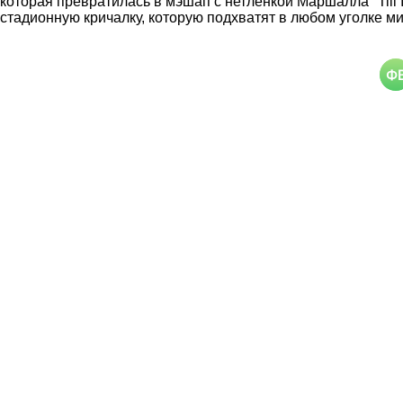
которая превратилась в мэшап с нетленкой Маршалла "Till 
стадионную кричалку, которую подхватят в любом уголке ми