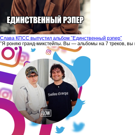
Слава КПСС выпустил альбом "Единственный рэпер"
"Я роняю гранд-микстейпы. Вы — альбомы на 7 треков, вы 