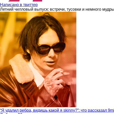
Написано в твиттер
Летний чилловый выпуск: встречи, тусовки и немного мудр
“Я удалил ребра, видишь какой я skinny?”: что рассказал 9m