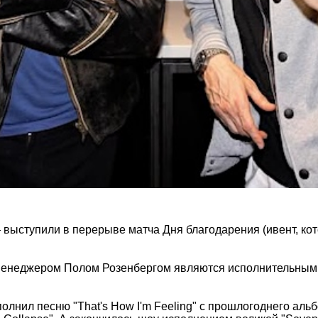
выступили в перерыве матча Дня благодарения (ивент, кот
с менеджером Полом Розенбергом являются исполнительны
нил песню "That's How I'm Feeling" с прошлогоднего альбом