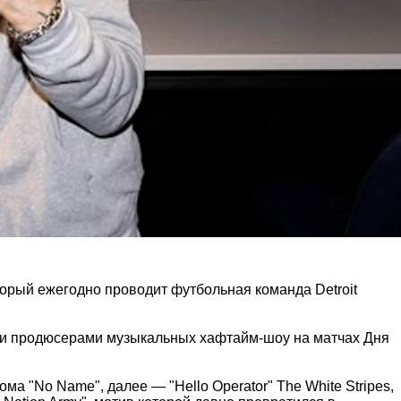
орый ежегодно проводит футбольная команда Detroit
ми продюсерами музыкальных хафтайм-шоу на матчах Дня
а "No Name", далее — "Hello Operator" The White Stripes,