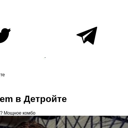
йте
nem в Детройте
гом? Мощное комбо