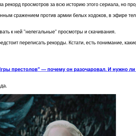
а рекорд просмотров за всю историю этого сериала, но про
анным сражением против армии белых ходоков, в эфире тел
вать к ней "нелегальные" просмотры и скачивания.
редстоит переписать рекорды. Кстати, есть понимание, ка
гры престолов" — почему он разочаровал. И нужно ли
да.