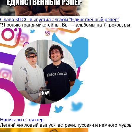
Слава КПСС выпустил альбом "Единственный рэпер"
"Я роняю гранд-микстейпы. Вы — альбомы на 7 треков, вы 
Написано в твиттер
Летний чилловый выпуск: встречи, тусовки и немного мудр