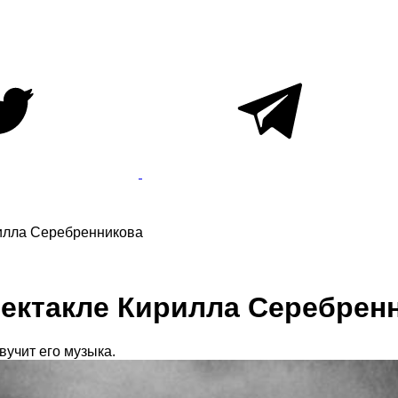
рилла Серебренникова
пектакле Кирилла Серебрен
вучит его музыка.