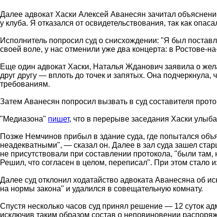
Далее адвокат Хаски Алексей Аванесян зачитал объяснение
у клуба. Я отказался от освидетельствования, так как опа
Исполнитель попросил суд о снисхождении: "Я был поставле
своей воле, у нас отменили уже два концерта: в Ростове-н
Еще один адвокат Хаски, Наталья Жданович заявила о жела
друг другу — вплоть до точек и запятых. Она подчеркнула,
требованиям.
Затем Аванесян попросил вызвать в суд составителя прот
"Медиазона"
пишет
, что в перерыве заседания Хаски улыб
Позже Немчинов прибыл в здание суда, где попытался объ
неадекватными", — сказал он. Далее в зал суда зашел стар
не присутствовали при составлении протокола, "были там, 
Решил, что согласен в целом, переписал". При этом стало 
Далее суд отклонил ходатайство адвоката Аванесяна об ис
на нормы закона" и удалился в совещательную комнату.
Спустя несколько часов суд принял решение — 12 суток адм
исключив таким образом состав о неповиновении распоря