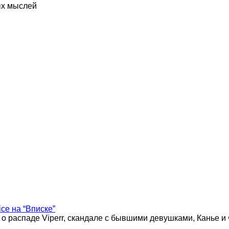
ых мыслей
ice на “Вписке”
 о распаде Viperr, скандале с бывшими девушками, Канье и