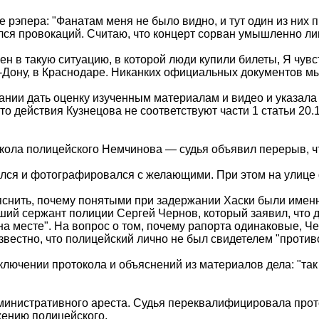
 рэпера: "Фанатам меня не было видно, и тут один из них
сался провокаций. Считаю, что концерт сорван умышленно л
н в такую ситуацию, в которой люди купили билеты, Я чувст
а-Дону, в Краснодаре. Никанких официальных документов мы
нии дать оценку изученным материалам и видео и указала 
 что действия Кузнецова не соответствуют части 1 статьи 2
окола полицейского Немчинова — судья объявил перерыв, ч
ался и фотографировался с желающими. При этом на улице 
яснить, почему понятыми при задержании Хаски были именн
ший сержант полиции Сергей Чернов, который заявил, что до
на месте". На вопрос о том, почему рапорта одинаковые, Че
известно, что полицейский лично не был свидетелем "против
ключении протокола и объяснений из материалов дела: "так
инистративного ареста. Судья переквалифицировала протоко
жению полицейского.