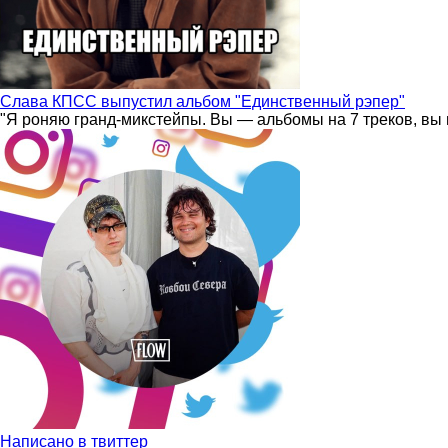
Слава КПСС выпустил альбом "Единственный рэпер"
"Я роняю гранд-микстейпы. Вы — альбомы на 7 треков, вы 
Написано в твиттер