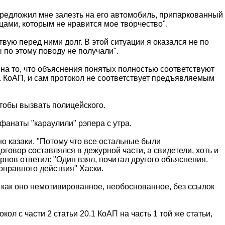
 предложил мне залезть на его автомобиль, припаркованный
ицами, которым не нравится мое творчество".
вую перед ними долг. В этой ситуации я оказался не по
 по этому поводу не получали".
на то, что объяснения понятых полностью соответствуют
0.1 КоАП, и сам протокол не соответствует предъявляемым
тобы вызвать полицейского.
фанаты "караулили" рэпера с утра.
о казаки. "Потому что все остальные были
говор составлялся в дежурной части, а свидетели, хоть и
рнов ответил: "Один взял, почитал другого объяснения.
оправного действия" Хаски.
 как оно немотивированное, необоснованное, без ссылок
л с части 2 статьи 20.1 КоАП на часть 1 той же статьи,