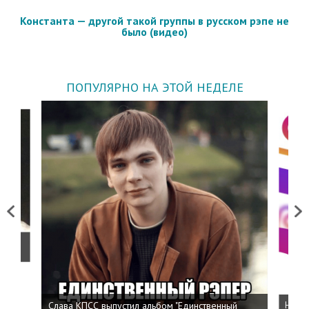
Константа — другой такой группы в русском рэпе не
было (видео)
ПОПУЛЯРНО НА ЭТОЙ НЕДЕЛЕ
Previous
Next
о
Слава КПСС выпустил альбом "Единственный
Напис