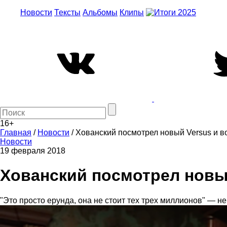
Новости
Тексты
Альбомы
Клипы
16+
Главная
/
Новости
/
Хованский посмотрел новый Versus и во
Новости
19 февраля 2018
Хованский посмотрел новый
"Это просто ерунда, она не стоит тех трех миллионов" — н