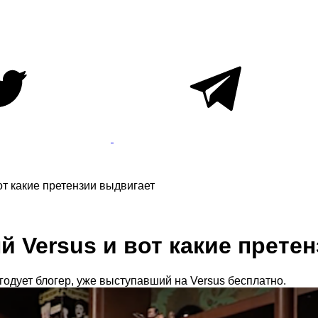
т какие претензии выдвигает
 Versus и вот какие прете
егодует блогер, уже выступавший на Versus бесплатно.