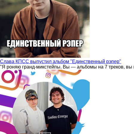
Слава КПСС выпустил альбом "Единственный рэпер"
"Я роняю гранд-микстейпы. Вы — альбомы на 7 треков, вы 