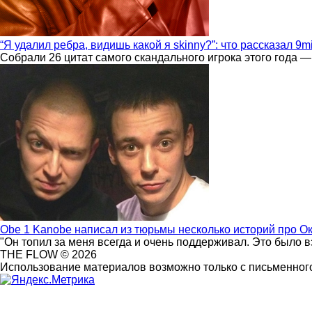
“Я удалил ребра, видишь какой я skinny?”: что рассказал 9m
Собрали 26 цитат самого скандального игрока этого года —
Obe 1 Kanobe написал из тюрьмы несколько историй про О
"Он топил за меня всегда и очень поддерживал. Это было 
THE FLOW © 2026
Использование материалов возможно только с письменного