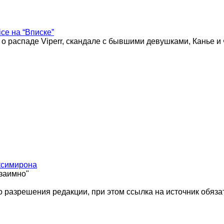
ice на “Вписке”
 о распаде Viperr, скандале с бывшими девушками, Канье и
ксимирона
взаимно"
 разрешения редакции, при этом ссылка на источник обяза