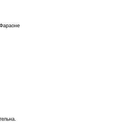
 Фараоне
тельна.