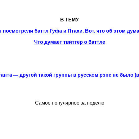
В ТЕМУ
 посмотрели баттл Гуфа и Птахи. Вот, что об этом дум
Что думает твиттер о баттле
анта — другой такой группы в русском рэпе не было (
Самое популярное за неделю