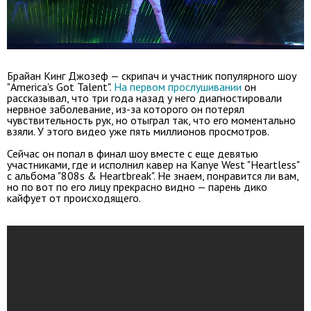
Брайан Кинг Джозеф — скрипач и участник популярного шоу
"America's Got Talent".
На первом прослушивании
он
рассказывал, что три года назад у него диагностировали
нервное заболевание, из-за которого он потерял
чувствительность рук, но отыграл так, что его моментально
взяли. У этого видео уже пять миллионов просмотров.
Сейчас он попал в финал шоу вместе с еще девятью
участниками, где и исполнил кавер на Kanye West "Heartless"
с альбома "808s & Heartbreak". Не знаем, понравится ли вам,
но по вот по его лицу прекрасно видно — парень дико
кайфует от происходящего.