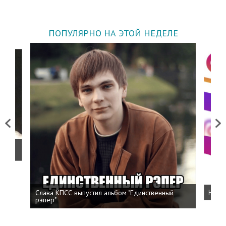
ПОПУЛЯРНО НА ЭТОЙ НЕДЕЛЕ
Previous
Next
о
Слава КПСС выпустил альбом "Единственный
Напис
рэпер"