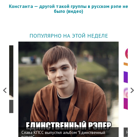
Константа — другой такой группы в русском рэпе не
было (видео)
ПОПУЛЯРНО НА ЭТОЙ НЕДЕЛЕ
Previous
Next
о
Слава КПСС выпустил альбом "Единственный
Напис
рэпер"