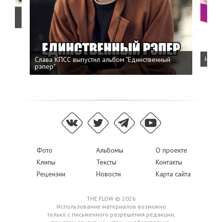
о
Слава КПСС выпустил альбом "Единственный
Напис
рэпер"
Фото
Альбомы
О проекте
Клипы
Тексты
Контакты
Рецензии
Новости
Карта сайта
THE FLOW © 2026
Использование материалов возможно
только с письменного разрешения редакции,