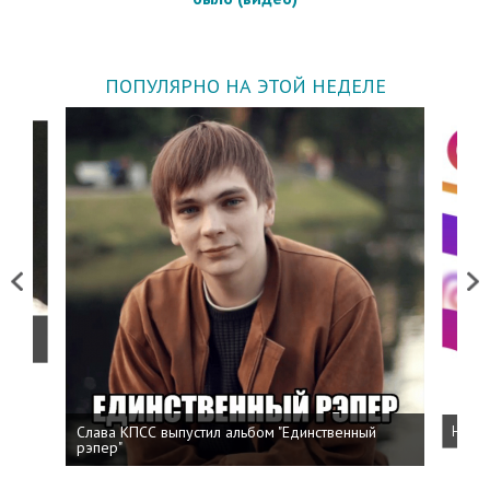
ПОПУЛЯРНО НА ЭТОЙ НЕДЕЛЕ
Previous
Next
о
Слава КПСС выпустил альбом "Единственный
Напис
рэпер"