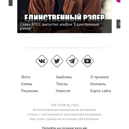
Слава КПСС выпустил альбом "Единственный
Напис
рэпер"
Фото
Альбомы
О проекте
Клипы
Тексты
Контакты
Рецензии
Новости
Карта сайта
THE FLOW © 2026
Использование материалов возможно
только с письменного разрешения редакции,
при этом ссылка на источник обязательна.
Перейти на полную версию