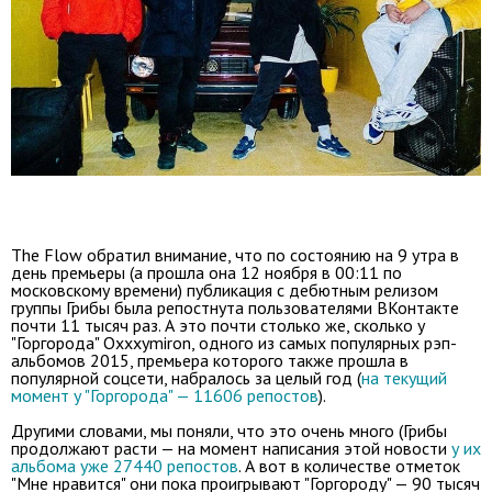
The Flow обратил внимание, что по состоянию на 9 утра в
день премьеры (а прошла она 12 ноября в 00:11 по
московскому времени) публикация с дебютным релизом
группы Грибы была репостнута пользователями ВКонтакте
почти 11 тысяч раз. А это почти столько же, сколько у
"Горгорода" Oxxxymiron, одного из самых популярных рэп-
альбомов 2015, премьера которого также прошла в
популярной соцсети, набралось за целый год (
на текущий
момент у "Горгорода" — 11606 репостов
).
Другими словами, мы поняли, что это очень много (Грибы
продолжают расти — на момент написания этой новости
у их
альбома уже 27440 репостов
. А вот в количестве отметок
"Мне нравится" они пока проигрывают "Горгороду" — 90 тысяч