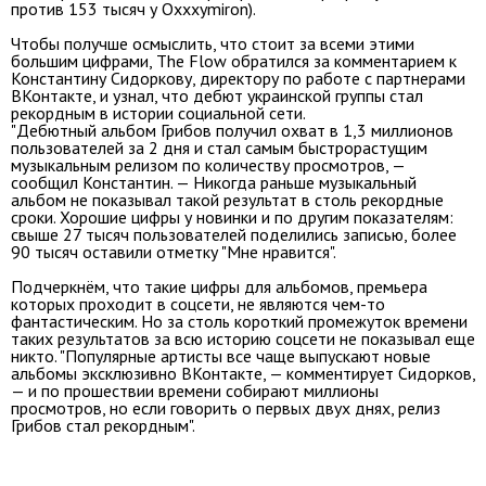
против 153 тысяч у Oxxxymiron).
Чтобы получше осмыслить, что стоит за всеми этими
большим цифрами, The Flow обратился за комментарием к
Константину Сидорков
у, директору по работе с партнерами
ВКонтакте, и узнал, что дебют украинской группы стал
рекордным в истории социальной сети.
"Дебютный альбом Грибов получил охват в 1,3 миллионов
пользователей за 2 дня и стал самым быстрорастущим
музыкальным релизом по количеству просмотров, —
сообщил Константин. — Никогда раньше музыкальный
альбом не показывал такой результат в столь рекордные
сроки. Хорошие цифры у новинки и по другим показателям:
свыше 27 тысяч пользователей поделились записью, более
90 тысяч оставили отметку "Мне нравится".
Подчеркнём, что такие цифры для альбомов, премьера
которых проходит в соцсети, не являются чем-то
фантастическим. Но за столь короткий промежуток времени
таких результатов за всю историю соцсети не показывал еще
никто. "Популярные артисты все чаще выпускают новые
альбомы эксклюзивно ВКонтакте, — комментирует Сидорков,
— и по прошествии времени собирают миллионы
просмотров, но если говорить о первых двух днях, релиз
Грибов стал рекордным".