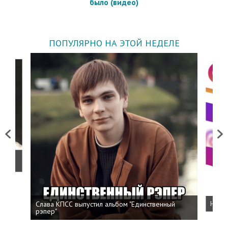
было (видео)
ПОПУЛЯРНО НА ЭТОЙ НЕДЕЛЕ
Previous
Next
о
Слава КПСС выпустил альбом "Единственный
Напис
рэпер"