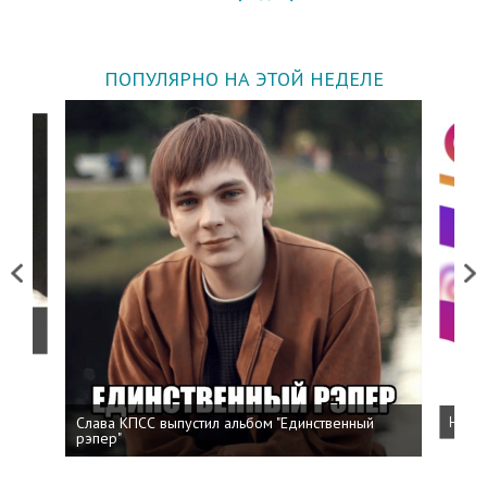
ПОПУЛЯРНО НА ЭТОЙ НЕДЕЛЕ
Previous
Next
о
Слава КПСС выпустил альбом "Единственный
Напис
рэпер"