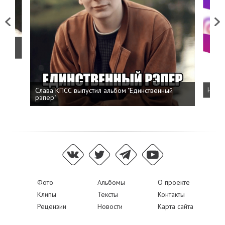
Previous
Next
о
Слава КПСС выпустил альбом "Единственный
Напис
рэпер"
Фото
Альбомы
О проекте
Клипы
Тексты
Контакты
Рецензии
Новости
Карта сайта