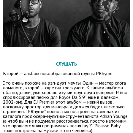
СЛУШАТЬ
Второй — альбом новообразованной группы PRhyme.
Это очень похоже на рэп-дуэт мечты. Один — мастер слога
ломаного, второй — скретча трескучего. К записи альбома
оба подошли, уже хорошо изучив друг друга (впервые Primo
спродюсировал песню для Royce Da 5’9” еще в далеком
2002-ом). Для DJ Premier этот альбом — некий вызов,
поскольку простор для маневра у диджея будет несколько
ограничен: “PRhyme” полностью построен на сэмплах из
каталога продюсера-мультиинструменталиста Adrian Younge
(а чтоб вы и не подумали расстраиваться, просто напомним,
что прошлогодняя программная песня Jay Z “Picasso Baby”
тоже построена на музыке этого человека).