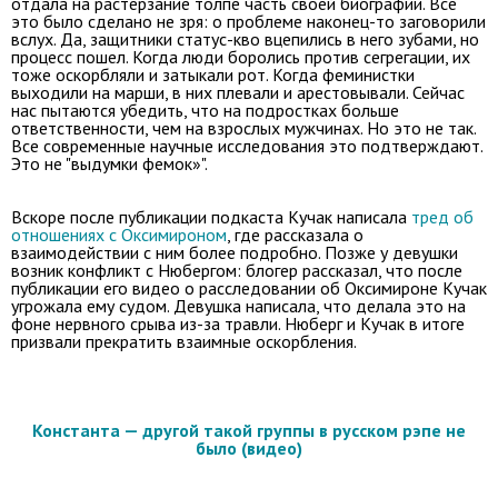
отдала на растерзание толпе часть своей биографии. Все
это было сделано не зря: о проблеме наконец-то заговорили
вслух. Да, защитники статус-кво вцепились в него зубами, но
процесс пошел. Когда люди боролись против сегрегации, их
тоже оскорбляли и затыкали рот. Когда феминистки
выходили на марши, в них плевали и арестовывали. Сейчас
нас пытаются убедить, что на подростках больше
ответственности, чем на взрослых мужчинах. Но это не так.
Все современные научные исследования это подтверждают.
Это не "выдумки фемок»".
Вскоре после публикации подкаста Кучак написала
тред об
отношениях с Оксимироном
, где рассказала о
взаимодействии с ним более подробно. Позже у девушки
возник конфликт с Нюбергом: блогер рассказал, что после
публикации его видео о расследовании об Оксимироне Кучак
угрожала ему судом. Девушка написала, что делала это на
фоне нервного срыва из-за травли. Нюберг и Кучак в итоге
призвали прекратить взаимные оскорбления.
Константа — другой такой группы в русском рэпе не
было (видео)