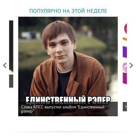
ПОПУЛЯРНО НА ЭТОЙ НЕДЕЛЕ
Previous
Next
о
Слава КПСС выпустил альбом "Единственный
Напис
рэпер"