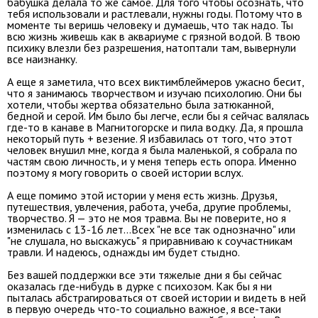
бабушка делала то же самое. Д
ля того чтобы осознать, что
тебя использовали и растлевали, нужны годы. Потому что в
моменте ты веришь человеку и думаешь, что так надо. Ты
всю жизнь живешь как в аквариуме с грязной водой. В твою
психику влезли без разрешения, натоптали там, вывернули
все наизнанку.
А еще я заметила, что всех виктимблеймеров ужасно бесит,
что я занимаюсь творчеством и изучаю психологию. Они бы
хотели, чтобы жертва обязательно была затюканной,
бедной и серой. Им было бы легче, если бы я сейчас валялась
где-то в канаве в Магнитогорске и пила водку
. Да, я прошла
некоторый путь + везение. Я избавилась от того, что этот
человек внушил мне, когда я была маленькой, я собрала по
частям свою личность, и у меня теперь есть опора. Именно
поэтому я могу говорить о своей истории вслух
.
А еще помимо этой истории у меня есть жизнь. Друзья,
путешествия, увлечения, работа, учеба, другие проблемы,
творчество. Я — это не моя травма. Вы не поверите, но я
изменилась с 13-16 лет…
Всех "не все так однозначно" или
"не слушала, но выскажусь" я приравниваю к соучастникам
травли. И надеюсь, однажды им будет стыдно
.
Без вашей поддержки все эти тяжелые дни я бы сейчас
оказалась где-нибудь в дурке с психозом. Как бы я ни
пыталась абстрагироваться от своей истории и видеть в ней
в первую очередь что-то социально важное, я все-таки