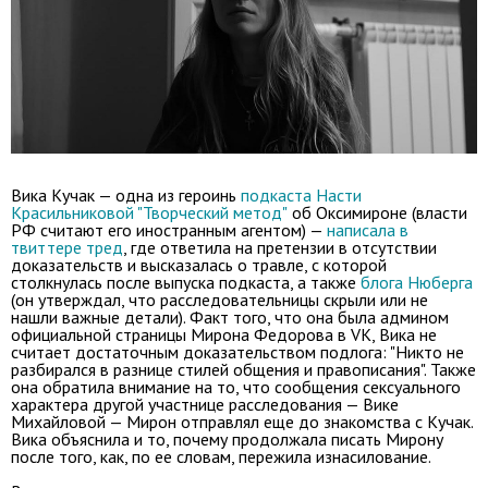
Вика Кучак — одна из героинь
подкаста Насти
Красильниковой "Творческий метод"
об Оксимироне (власти
РФ считают его иностранным агентом) —
написала в
твиттере тред
, где ответила на претензии в отсутствии
доказательств и высказалась о травле, с которой
столкнулась после выпуска подкаста, а также
блога Нюберга
(он утверждал, что расследовательницы скрыли или не
нашли важные детали). Факт того, что она была админом
официальной страницы Мирона Федорова в VK, Вика не
считает достаточным доказательством подлога: "Никто не
разбирался в разнице стилей общения и правописания
". Также
она обратила внимание на то, что сообщения сексуального
характера другой участнице расследования — Вике
Михайловой — Мирон отправлял еще до знакомства с Кучак.
Вика
объяснила и то, почему продолжала писать Мирону
после того, как, по ее словам, пережила изнасилование.