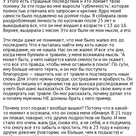
У этого есть страшные последствия и это ломает твою
психику. За эти годы во мне выросла "субличность", которая
полностью отвечала его запросам и критике. Ядро моей
самости было подавлено на долгие годы.
Я собирала свою
раздробленную личность по кусочкам после 25 лет и
выкидывала все, что он мне внушил в возрасте с 13 до 16.
Вернее, выдирала с мясом. Это все были не мои мысли, а его
.
Эти люди даже не понимают, что мне было жалко его до
последнего. Что я пыталась найти ему хоть какое-то
оправдание, но не нашла. Нас он не жалел. И
все эти дни,
когда меня буллили и травили, у меня возникала мысль: "А
может быть, у него найдется капля смелости и он скажет,
что все это правда, чтобы меня оставили в покое". П
о сути,
ему больше нечего терять, и он мог бы поступить
благородно — защитить нас от травли и подтвердить наши
слова. Для этого нужны сердце, сострадание и храбрость
. О
н
получал письма от журналистов до выхода расследования. И
у него был шанс высказаться. Он мог признать свою вину и не
подвергать нас травле. Он мог рассказать, почему делал это
и почему мужчины НЕ должны брать с него пример.
Почему этот подкаст вообще вышел? Потому что в какой-
то момент я осознала, что он снова меня обманул. В 21 году
он плакал, говорил, что других подростков не было. И мне
стало его очень жаль (да, снова его, а не себя), и я подумала,
что смогу все это забыть и простить. Но в 23 году я нахожу
других девочек (повторяю: их больше, чем в подкасте) и