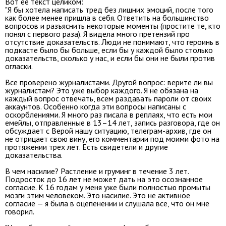
Вот ее текст целиком:
"Я бы хотела написать тред без лишних эмоций, после того
как более менее пришла в себя. Ответить на большинство
вопросов и разъяснить некоторые моменты (простите те, кто
понял с первого раза). Я видела много претензий про
отсутствие доказательств. Люди не понимают, что героинь в
подкасте было бы больше, если бы у каждой было столько
доказательств, сколько у нас, и если бы они не были против
огласки.
Все проверено журналистами. Другой вопрос: верите ли вы
журналистам? Это уже выбор каждого. Я не обязана на
каждый вопрос отвечать, всем раздавать пароли от своих
аккаунтов. Особенно когда эти вопросы написаны с
оскорблениями. Я
много раз писала в реплаях, что есть мои
емейлы, отправленные в 13–14 лет, запись разговора, где он
обсуждает с Верой нашу ситуацию, телеграм-архив, где он
не отрицает свою вину, его комментарии под моими фото на
протяжении трех лет. Есть свидетели и другие
доказательства.
В чем насилие? Растление и груминг в течение 3 лет.
Подросток до 16 лет не может дать на это осознанное
согласие. К 16 годам у меня уже были полностью промыты
мозги этим человеком. Это насилие. Это не активное
согласие — я была в оцепенении и слушала все, что он мне
говорил.