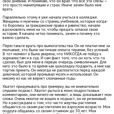
свой дневник. И понимаю, что он врал. Что все эти слезы —
это просто манипуляции и страх. Иначе зачем было мне
врать.
Параллельно этому я уже начала учиться в колледже.
Женщины и мужчины со страниц учебников, которые когда-
то боролись за гражданские права и равенство, начали
вдохновлять меня на то, чтобы предать огласке свою
историю. Я начала четко понимать, зачем и почему это
важно сделать.
Перестаньте врать про вымогательства. Он не платил мне за
молчание, это была частичная оплата терапии, без условий.
В тот момент я была уверена, что НИКОГДА не пойду к
журналистам и в суд. И сам факт того, что он хоть что-то
сделал, был для меня в первую очередь символичным. Д
ля
него это было в то время как шоколадку подарить, а мне как
тортик принять. Он никогда не расплатится перед каждой
девочкой, которой промывал мозги и использовал. Он
никому из нас не вернет сломанные годы.
Хватит придумывать про гримерку, вы не внимательно
слушали подкаст. Хватит рыться в моих подростковых
комментариях, они ничего не меняют, а лишь доказывает мои
слова.
О
чень многое не вошло в подкаст, он не резиновый.
Но я рассуждала о том, что часто жертвы растления
общаются со своим растлителем во взрослом возрасте. Моя
подруга общалась со своим отчимом до 30 лет. Моя