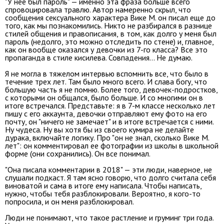
"У нее был пароль" — именно эта фраза больше всего
спровоцировала травлю. Автор намеренно скрыл, что
сообщения сексуального характера Вике М. он писал еще до
того, как мы познакомились. Никто не разбирался в разнице
стилей общения и правописания,
в том, как долго у меня был
пароль (недолго, это можно отследить по стене) и, главное,
как он вообще оказался у девочки из 7-го класса? Все это
пропаганда в стиле кисилева. Совпадения… Не думаю
.
Я не могла в тяжелом интервью вспомнить все, что было в
течение трех лет. Там было много всего. И слава богу, что
большую часть я не помню. Более того, девочек-подростков,
с которыми он общался, было больше. И со многими он в
итоге встречался. П
редставьте: я в 7-м классе несколько лет
пишу с его аккаунта, девочки отправляют ему фото на его
почту, он "ничего не замечает" и в итоге встречается с ними.
Ну чудеса. Ну вы хотя бы из своего кумира не делайте
дурака, включайте логику
.
Про "он не знал, сколько Вике М.
лет": он комментировал ее фотографии из школы в школьной
форме (они сохранились). Он все понимал.
"Она писала комментарии в 2018" — эти люди, наверное, не
слушали подкаст. Я там ясно говорю, что долго считала себя
виноватой и сама в итоге ему написала. Чтобы написать,
нужно, чтобы тебя разблокировали. Вероятно, я кого-то
попросила, и он меня разблокировал.
Люди не понимают, что такое растление и груминг три года.