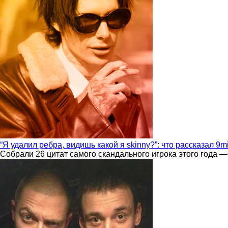
“Я удалил ребра, видишь какой я skinny?”: что рассказал 9m
Собрали 26 цитат самого скандального игрока этого года —