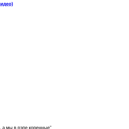
видео)
, а мы в рэпе коренные"