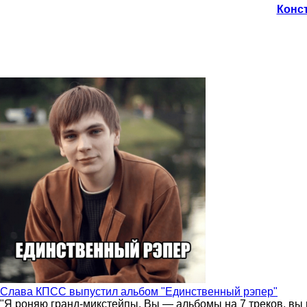
Конст
Слава КПСС выпустил альбом "Единственный рэпер"
"Я роняю гранд-микстейпы. Вы — альбомы на 7 треков, вы 