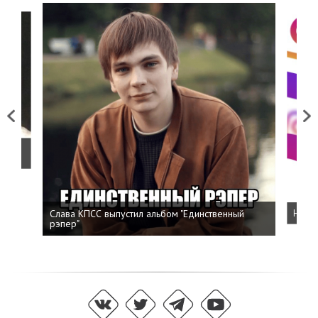
Previous
Next
о
Слава КПСС выпустил альбом "Единственный
Напис
рэпер"