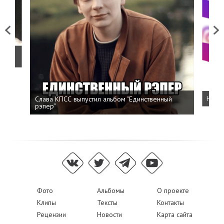
Previous
Next
о
Слава КПСС выпустил альбом "Единственный
Напис
рэпер"
Фото
Альбомы
О проекте
Клипы
Тексты
Контакты
Рецензии
Новости
Карта сайта