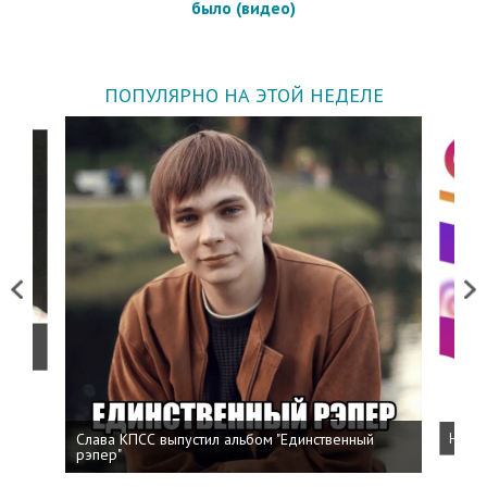
было (видео)
ПОПУЛЯРНО НА ЭТОЙ НЕДЕЛЕ
Previous
Next
о
Слава КПСС выпустил альбом "Единственный
Напис
рэпер"