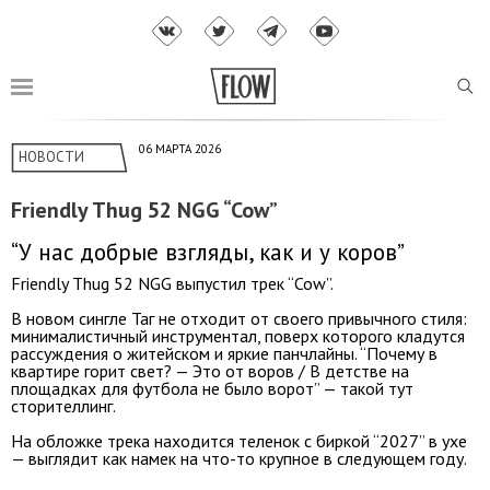
06 МАРТА 2026
НОВОСТИ
Friendly Thug 52 NGG “Cow”
“У нас добрые взгляды, как и у коров”
Friendly Thug 52 NGG выпустил трек “Cow”.
В новом сингле Таг не отходит от своего привычного стиля:
минималистичный инструментал, поверх которого кладутся
рассуждения о житейском и яркие панчлайны. “Почему в
квартире горит свет? — Это от воров / В детстве на
площадках для футбола не было ворот” — такой тут
сторителлинг.
На обложке трека находится теленок с биркой “2027” в ухе
— выглядит как намек на что-то крупное в следующем году.