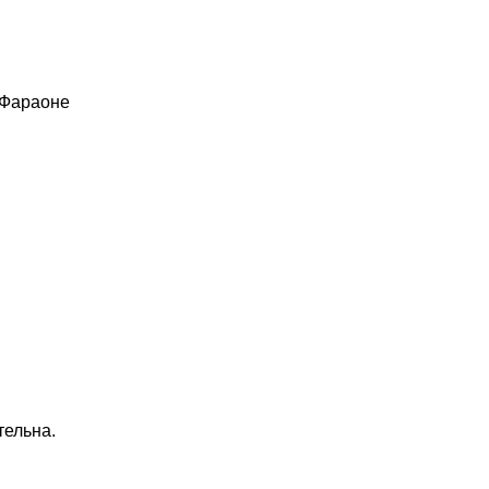
 Фараоне
тельна.