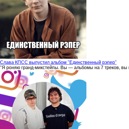
Слава КПСС выпустил альбом "Единственный рэпер"
"Я роняю гранд-микстейпы. Вы — альбомы на 7 треков, вы 