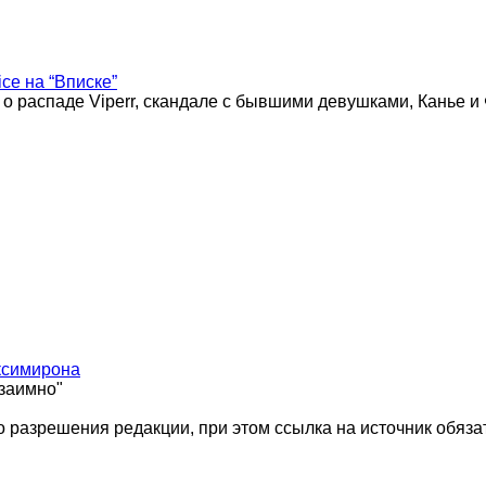
ice на “Вписке”
 о распаде Viperr, скандале с бывшими девушками, Канье и
ксимирона
взаимно"
 разрешения редакции, при этом ссылка на источник обяза