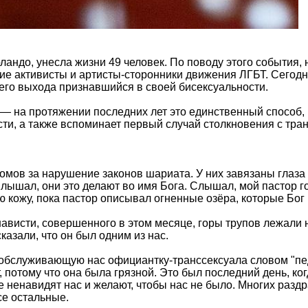
ландо, унесла жизни 49 человек. По поводу этого события
ие активисты и артисты-сторонники движения ЛГБТ. Сегодн
его выхода признавшийся в своей бисексуальности.
r — на протяжении последних лет это единственный способ, 
ости, а также вспоминает первый случай столкновения с тр
домов за нарушение законов шариата. У них завязаны глаза
лышал, они это делают во имя Бога. Слышал, мой пастор гов
кожу, пока пастор описывал огненные озёра, которые Бог в
ависти, совершенного в этом месяце, горы трупов лежали 
азали, что он был одним из нас.
л обслуживающую нас официантку-транссексуала словом "пед
, потому что она была грязной. Это был последний день, ког
е ненавидят нас и желают, чтобы нас не было. Многих раздр
се остальные.