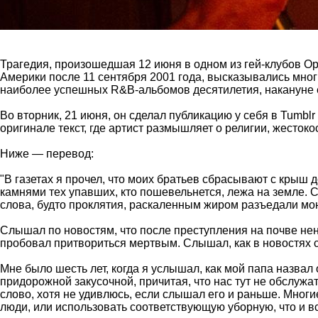
Трагедия, произошедшая 12 июня в одном из гей-клубов Ор
Америки после 11 сентября 2001 года, высказывались мног
наиболее успешных R&B-альбомов десятилетия, накануне 
Во вторник, 21 июня, он сделал публикацию у себя в Tumbl
оригинале текст, где артист размышляет о религии, жесток
Ниже — перевод:
"В газетах я прочел, что моих братьев сбрасывают с крыш 
камнями тех упавших, кто пошевельнется, лежа на земле. С
слова, будто проклятия, раскаленным жиром разъедали мою 
Слышал по новостям, что после преступления на почве нен
пробовал притвориться мертвым. Слышал, как в новостях ск
Мне было шесть лет, когда я услышал, как мой папа назва
придорожной закусочной, причитая, что нас тут не обслужат
слово, хотя не удивлюсь, если слышал его и раньше. Многи
люди, или использовать соответствующую уборную, что и в