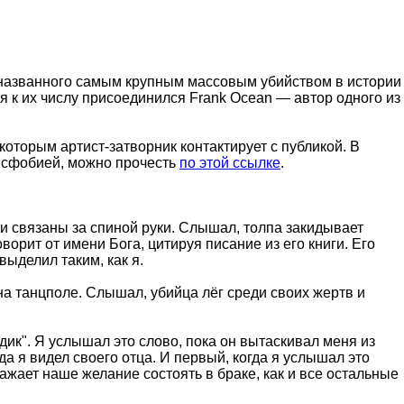
, названного самым крупным массовым убийством в истории
я к их числу присоединился Frank Ocean — автор одного из
которым артист-затворник контактирует с публикой. В
ансфобией, можно прочесть
по этой ссылке
.
 и связаны за спиной руки. Слышал, толпа закидывает
орит от имени Бога, цитируя писание из его книги. Его
ыделил таким, как я.
на танцполе. Слышал, убийца лёг среди своих жертв и
ик". Я услышал это слово, пока он вытаскивал меня из
да я видел своего отца. И первый, когда я услышал это
ажает наше желание состоять в браке, как и все остальные