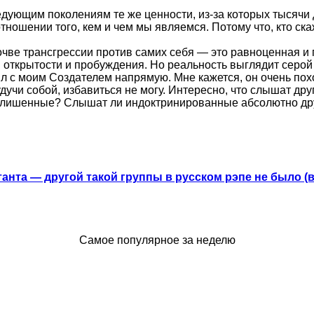
ледующим поколениям те же ценности, из-за которых тысячи
ношении того, кем и чем мы являемся. Потому что, кто ска
почве трансгрессии против самих себя — это равноценная и
ткрытости и пробуждения. Но реальность выглядит серой —
ил с моим Создателем напрямую. Мне кажется, он очень пох
дучи собой, избавиться не могу. Интересно, что слышат друг
малишенные? Слышат ли индоктринированные абсолютно дру
анта — другой такой группы в русском рэпе не было (
Самое популярное за неделю