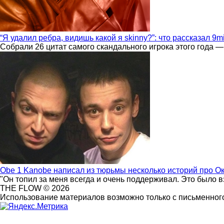
“Я удалил ребра, видишь какой я skinny?”: что рассказал 9m
Собрали 26 цитат самого скандального игрока этого года —
Obe 1 Kanobe написал из тюрьмы несколько историй про О
"Он топил за меня всегда и очень поддерживал. Это было 
THE FLOW © 2026
Использование материалов возможно только с письменного