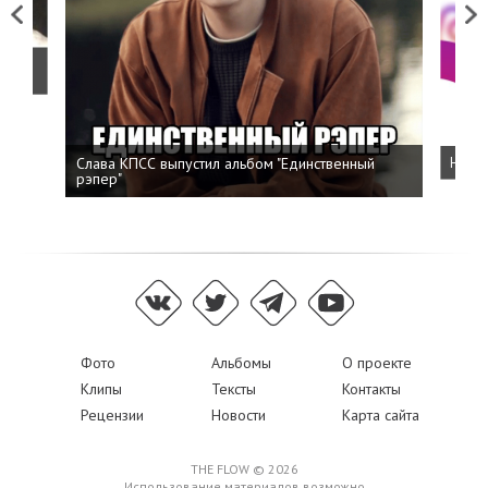
Previous
Next
о
Слава КПСС выпустил альбом "Единственный
Напис
рэпер"
Фото
Альбомы
О проекте
Клипы
Тексты
Контакты
Рецензии
Новости
Карта сайта
THE FLOW © 2026
Использование материалов возможно