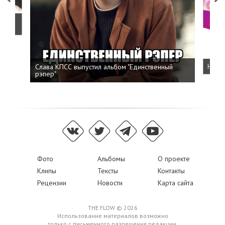
о
Слава КПСС выпустил альбом "Единственный
Напис
рэпер"
Фото
Альбомы
О проекте
Клипы
Тексты
Контакты
Рецензии
Новости
Карта сайта
THE FLOW © 2026
Использование материалов возможно
только с письменного разрешения редакции,