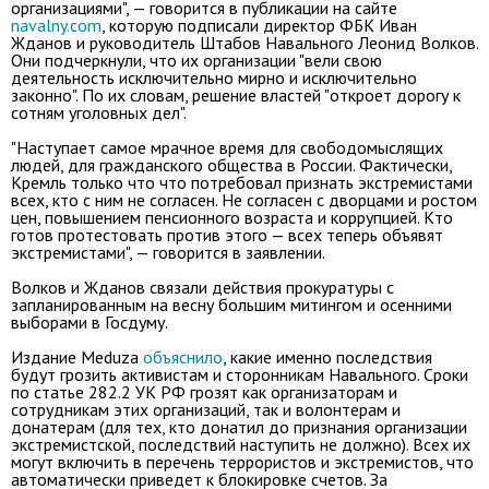
организациями", — говорится в публикации на сайте
navalny.com
, которую подписали директор ФБК Иван
Жданов и руководитель Штабов Навального Леонид Волков.
Они подчеркнули, что их организации "вели свою
деятельность исключительно мирно и исключительно
законно". По их словам, решение властей "откроет дорогу к
сотням уголовных дел".
"Наступает самое мрачное время для свободомыслящих
людей, для гражданского общества в России. Фактически,
Кремль только что что потребовал признать экстремистами
всех, кто с ним не согласен. Не согласен с дворцами и ростом
цен, повышением пенсионного возраста и коррупцией. Кто
готов протестовать против этого — всех теперь объявят
экстремистами", — говорится в заявлении.
Волков и Жданов связали действия прокуратуры с
запланированным на весну большим митингом и осенними
выборами в Госдуму.
Издание Meduza
объяснило
, какие именно последствия
будут грозить активистам и сторонникам Навального. Сроки
по статье 282.2 УК РФ
грозят как организаторам и
сотрудникам этих организаций, так и волонтерам и
донатерам (для тех, кто донатил до признания организации
экстремистской, последствий наступить не должно). Всех их
могут включить в перечень террористов и экстремистов, что
автоматически приведет к блокировке счетов. За