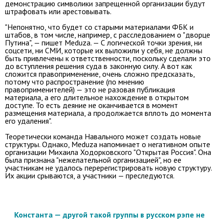
демонстрацию символики запрещенной организации будут
штрафовать или арестовывать.
"Непонятно, что будет со старыми материалами ФБК и
штабов, в том числе, например, с расследованием о "дворце
Путина", — пишет Meduza. — С логической точки зрения, ни
соцсети, ни СМИ, которые их выложили у себя, не должны
быть привлечены к ответственности, поскольку сделали это
до вступления решения суда в законную силу. А вот как
сложится правоприменение, очень сложно предсказать,
потому что распространение (по мнению
правоприменителей) — это не разовая публикация
материала, а его длительное нахождение в открытом
доступе. То есть деяние не оканчивается в момент
размещения материала, а продолжается вплоть до момента
его удаления".
Теоретически команда Навального может создать новые
структуры. Однако, Meduza напоминает о негативном опыте
организации Михаила Ходорковского "Открытая Россия". Она
была признана "нежелательной организацией", но ее
участникам не удалось перерегистрировать новую структуру.
Их акции срываются, а участники — преследуются.
Константа — другой такой группы в русском рэпе не