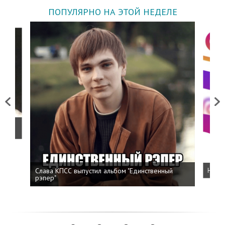
ПОПУЛЯРНО НА ЭТОЙ НЕДЕЛЕ
Previous
Next
о
Слава КПСС выпустил альбом "Единственный
Напис
рэпер"