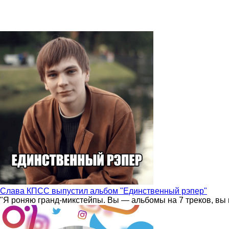
Слава КПСС выпустил альбом "Единственный рэпер"
"Я роняю гранд-микстейпы. Вы — альбомы на 7 треков, вы 