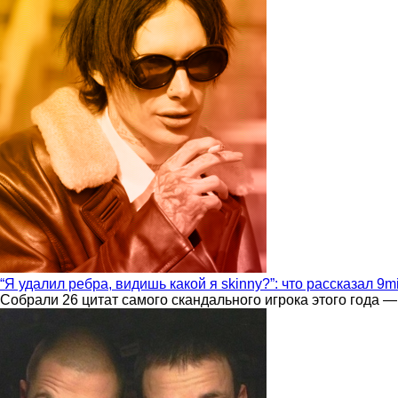
“Я удалил ребра, видишь какой я skinny?”: что рассказал 9m
Собрали 26 цитат самого скандального игрока этого года —