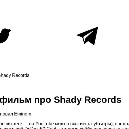
Shady Records
 фильм про Shady Records
основал Eminem
дно читаете — на YouTube можно включить субтитры), пред
здесущий Dr.Dre, 50 Cent, которому лейбл дал дорогу в жиз