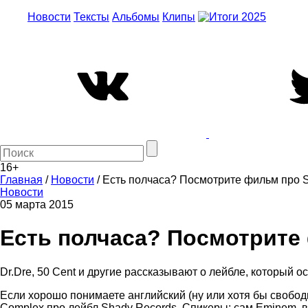
Новости
Тексты
Альбомы
Клипы
16+
Главная
/
Новости
/
Есть полчаса? Посмотрите фильм про 
Новости
05 марта 2015
Есть полчаса? Посмотрите
Dr.Dre, 50 Cent и другие рассказывают о лейбле, который 
Если хорошо понимаете английский (ну или хотя бы свобо
Complex про лейбл Shady Records. Спикеры: сам Eminem, ве