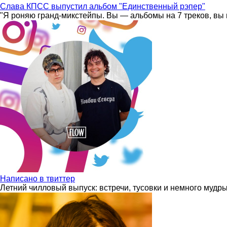
Слава КПСС выпустил альбом "Единственный рэпер"
"Я роняю гранд-микстейпы. Вы — альбомы на 7 треков, вы 
Написано в твиттер
Летний чилловый выпуск: встречи, тусовки и немного мудр