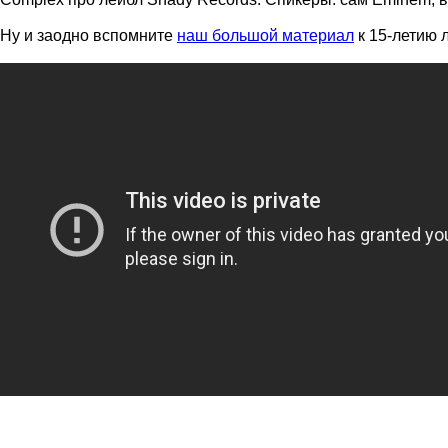
Ну и заодно вспомните
наш большой материал
к 15-летию 