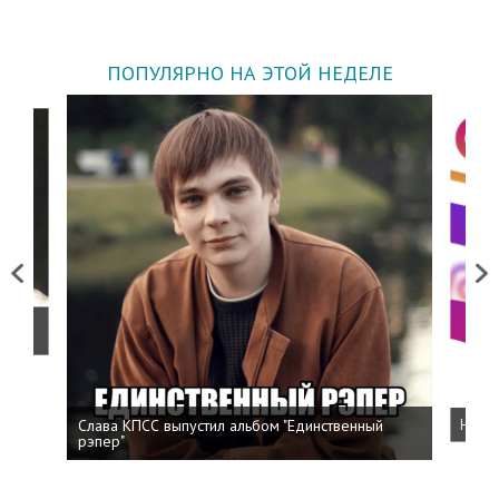
ПОПУЛЯРНО НА ЭТОЙ НЕДЕЛЕ
Previous
Next
о
Слава КПСС выпустил альбом "Единственный
Напис
рэпер"