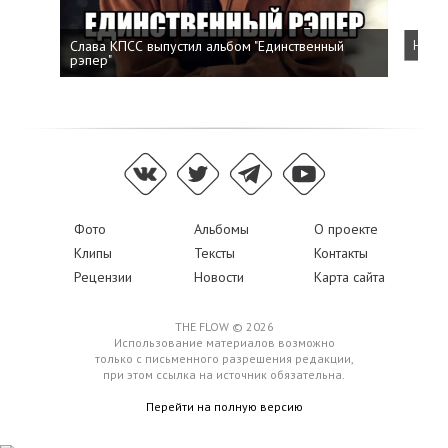
Слава КПСС выпустил альбом "Единственный
Напис
рэпер"
Фото
Альбомы
О проекте
Клипы
Тексты
Контакты
Рецензии
Новости
Карта сайта
THE FLOW © 2026
Использование материалов возможно
только с письменного разрешения редакции,
при этом ссылка на источник обязательна.
Перейти на полную версию