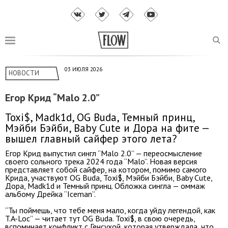
03 ИЮЛЯ 2026
НОВОСТИ
Егор Крид “Malo 2.0”
Toxi$, Madk1d, OG Buda, Темный принц,
Мэйби Бэйби, Baby Cute и Дора на фите —
вышел главный сайфер этого лета?
Егор Крид выпустил сингл “Malo 2.0” — переосмысление
своего сольного трека 2024 года “Malo”. Новая версия
представляет собой сайфер, на котором, помимо самого
Крида, участвуют OG Buda, Toxi$, Мэйби Бэйби, Baby Cute,
Дора, Madk1d и Темный принц. Обложка сингла — оммаж
альбому Дрейка “Iceman”.
“Ты поймешь, что тебе меня мало, когда уйду легендой, как
T.A-Loc” — читает тут OG Buda. Toxi$, в свою очередь,
вспоминает конфликт с Генсухой, которая утверждала, что