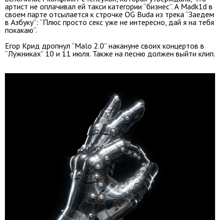
артист не оплачивал ей такси категории “бизнес”. А Madk1d в
своем парте отсылается к строчке OG Buda из трека “Заедем
в Азбуку”: “Плюс просто секс уже не интересно, дай я на тебя
покакаю”.
Егор Крид дропнул “Malo 2.0” накануне своих концертов в
“Лужниках” 10 и 11 июля. Также на песню должен выйти клип.