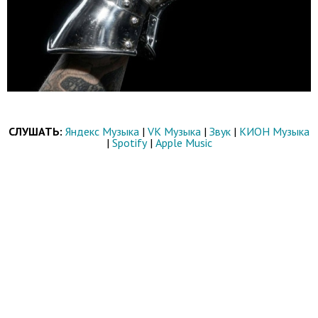
СЛУШАТЬ:
Яндекс Музыка
|
VK Музыка
|
Звук
|
КИОН Музыка
|
Spotify
|
Apple Music