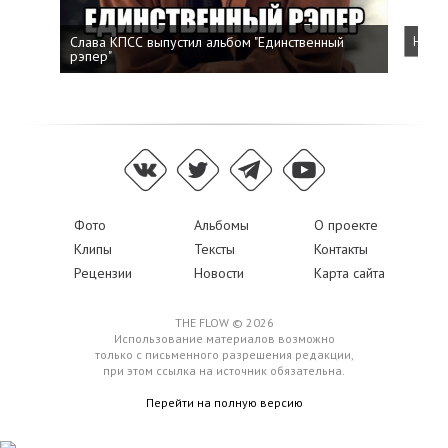
Слава КПСС выпустил альбом "Единственный
Напис
рэпер"
Фото
Альбомы
О проекте
Клипы
Тексты
Контакты
Рецензии
Новости
Карта сайта
THE FLOW © 2026
Использование материалов возможно
только с письменного разрешения редакции,
при этом ссылка на источник обязательна.
Перейти на полную версию