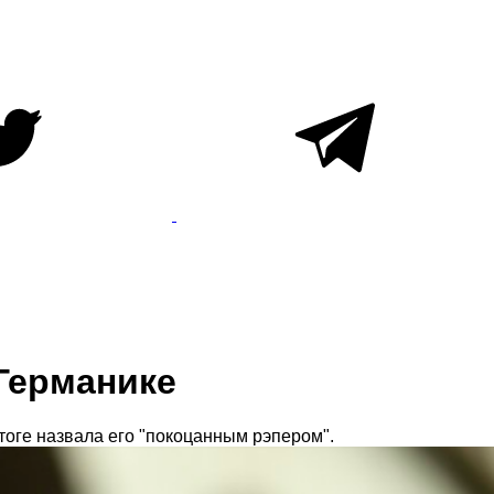
Германике
тоге назвала его "покоцанным рэпером".