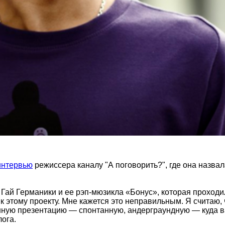
интервью
режиссера каналу "А поговорить?", где она назва
ай Германики и ее рэп-мюзикла «Бонус», которая проходил
 к этому проекту. Мне кажется это неправильным. Я считаю
енную презентацию — спонтанную, андерграундную — куда в
лога.