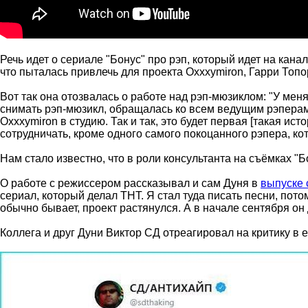
Речь идет о сериале "Бонус" про рэп, который идет на кан
что пыталась привлечь для проекта Oxxxymiron, Гарри Топор
Вот так она отозвалась о работе над рэп-мюзиклом: "У меня 
снимать рэп-мюзикл, обращалась ко всем ведущим рэперам.
Oxxxymiron в студию. Так и так, это будет первая [такая ист
сотрудничать, кроме одного самого покоцанного рэпера, кот
Нам стало известно, что в роли консультанта на съёмках "
О работе с режиссером рассказывал и сам Дуня в
выпуске 
сериал, который делал ТНТ. Я стал туда писать песни, пото
обычно бывает, проект растянулся. А в начале сентября он
Коллега и друг Дуни Виктор СД отреагировал на критику в е