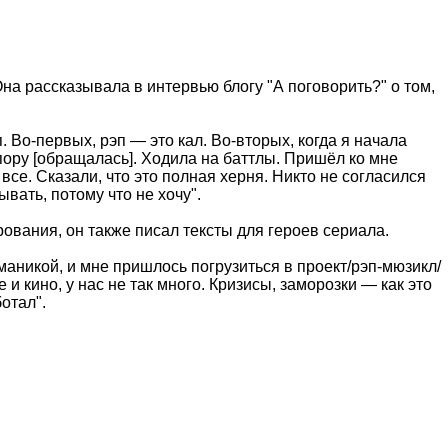
Она рассказывала в интервью блогу "А поговорить?" о том,
. Во-первых, рэп — это кал. Во-вторых, когда я начала
пору [обращалась]. Ходила на баттлы. Пришёл ко мне
, все. Сказали, что это полная херня. Никто не согласился
вать, потому что не хочу".
ования, он также писал тексты для героев сериала.
маникой, и мне пришлось погрузиться в проект/рэп-мюзикл/
и кино, у нас не так много. Кризисы, заморозки — как это
отал".