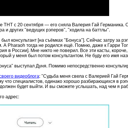
але ТНТ с 20 сентября — его сняла Валерия Гай Германика. 
а и других "ведущих рэперов", "ходила на баттлы".
был консультант [на съёмках "Бонуса"]. Сейчас затру за рэп
 А Pharaoh тогда не родился ещё. Помню, даже к Гарри То
ория в России]. Мне никто не поверил. Все эти касты, короче
орый у меня был потом консультантом. Не буду его имя назы
Бонуса" выступал Дуня. Помимо непосредственно консультир
своего видеоблога
: "Судьба меня свела с Валерией Гай Гер
му что специалистов, одинако хорошо разбирающихся в рэпе 
 должен будет выйти. И вы сможете услышать, над чем я раб
го адрес: