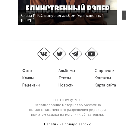
Слава КПСС выпустил альбом "Единственный
Напис
рэпер"
Фото
Альбомы
О проекте
Клипы
Тексты
Контакты
Рецензии
Новости
Карта сайта
THE FLOW © 2026
Использование материалов возможно
только с письменного разрешения редакции,
при этом ссылка на источник обязательна.
Перейти на полную версию