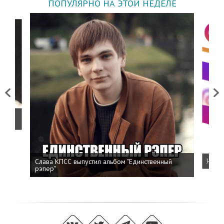
ПОПУЛЯРНО НА ЭТОЙ НЕДЕЛЕ
Previous
Next
о
Слава КПСС выпустил альбом "Единственный
Напис
рэпер"