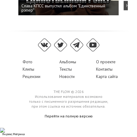
Слава КПСС выпустил альбом "Единственный
Напис
рэпер"
Фото
Альбомы
О проекте
Клипы
Тексты
Контакты
Рецензии
Новости
Карта сайта
THE FLOW © 2026
Использование материалов возможно
только с письменного разрешения редакции,
при этом ссылка на источник обязательна.
Перейти на полную версию