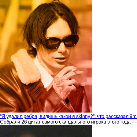
“Я удалил ребра, видишь какой я skinny?”: что рассказал 9m
Собрали 26 цитат самого скандального игрока этого года —