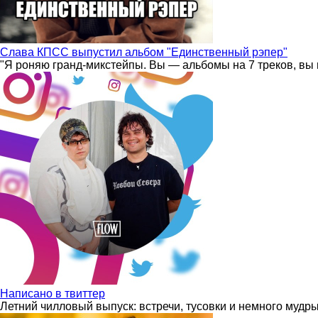
Слава КПСС выпустил альбом "Единственный рэпер"
"Я роняю гранд-микстейпы. Вы — альбомы на 7 треков, вы 
Написано в твиттер
Летний чилловый выпуск: встречи, тусовки и немного мудр