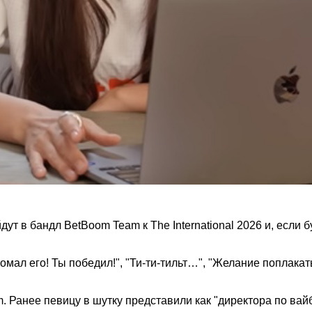
ут в бандл BetBoom Team к The International 2026 и, если б
мал его! Ты победил!", "Ти-ти-тильт…", "Желание поплакат
. Ранее певицу в шутку представили как "директора по вай