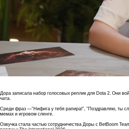
Дора записала набор голосовых реплик для Dota 2. Они войд
чата.
Среди фраз —"Нифига у тебя рапира!", "Поздравляю, ты сло
мемах и игровом сленге.
Озвучка стала частью сотрудничества Доры с BetBoom Team