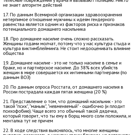
не знает алгоритм действий
17. По данным Всемирной организации здравоохранения
нетерпимое отношение мужчины к идеям гендерного
равенства является одним из факторов риска и признаков
потенциального домашнего насильника
18. Про домашнее насилие очень сложно рассказать.
Женщины годами молчат, потому что у нас культура стыда и
культура виктимблейминга. Не стоит недооценивать влияние
общества
19. Домашнее насилие - это не только насилие в семье и
браке, но и партнёрское насилие. До 38% всех убийств
женщин в мире совершается их интимными партнерами (по
данным ВОЗ)
20. По данным опроса Росстата, от домашнего насилия в
России пострадала каждая пятая женщина (20 %)
21. Представление о том, что домашний насильник - это
такой "псих", "маньяк", "невменяемый" - ошибочно (и плодит
психофобию). Чаще всего это обычный такой дядечка,
который говорит, что ты ему в борщ много соли положила, и
менталка тут не причем
22. В ходе следствия выяснялось, что многие женщины
пытались рассказать о насилии своим близким, но встречали