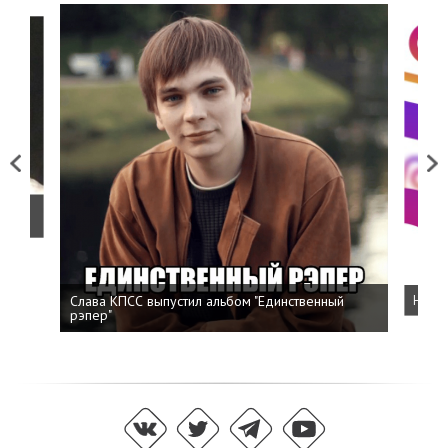
Previous
Next
о
Слава КПСС выпустил альбом "Единственный
Напис
рэпер"