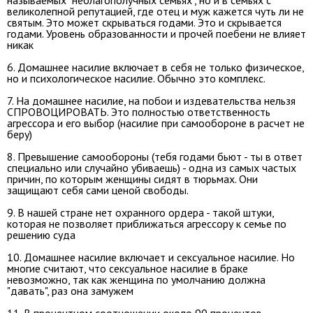
великолепной репутацией, где отец и муж кажется чуть ли не
святым. Это может скрываться годами. Это и скрывается
годами. Уровень образованности и прочей поебени не влияет
никак
6. Домашнее насилие включает в себя не только физическое,
но и психологическое насилие. Обычно это комплекс.
7. На домашнее насилие, на побои и издевательства нельзя
СПРОВОЦИРОВАТЬ. Это полностью ответственность
агрессора и его выбор (насилие при самообороне в расчет не
беру)
8. Превышение самообороны (тебя годами бьют - ты в ответ
специально или случайно убиваешь) - одна из самых частых
причин, по которым женщины сидят в тюрьмах. Они
защищают себя сами ценой свободы.
9. В нашей стране нет охранного ордера - такой штуки,
которая не позволяет приближаться агрессору к семье по
решению суда
10. Домашнее насилие включает и сексуальное насилие. Но
многие считают, что сексуальное насилие в браке
невозможно, так как женщина по умолчанию должна
"давать", раз она замужем
11. В процентном соотношении около 90 процентов