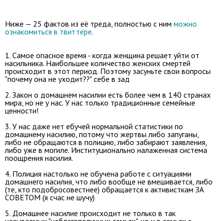
Ниже — 25 фактов из её треда, полностью с ним
можно
ознакомиться в твиттере
.
1. Самое опасное время - когда женщина решает уйти от
насильника. Наибольшее количество женских смертей
происходит в этот период. Поэтому засуньте свои вопросы
"почему она не уходит??" себе в зад
2. Закон о домашнем насилии есть более чем в 140 странах
мира, но не у нас. У нас только традиционные семейные
ценности!
3. У нас даже нет ебучей нормальной статистики по
домашнему насилию, потому что жертвы либо запуганы,
либо не обращаются в полицию, либо забирают заявления,
либо уже в могиле. Институционально налаженная система
поощрения насилия.
4. Полиция настолько не обучена работе с ситуациями
домашнего насилия, что либо вообще не вмешивается, либо
(те, кто подобросовестнее) обращается к активисткам ЗА
СОВЕТОМ (я счас не шучу)
5. Домашнее насилие происходит не только в так
называемых "неблагополучных семьях", но и в семьях с