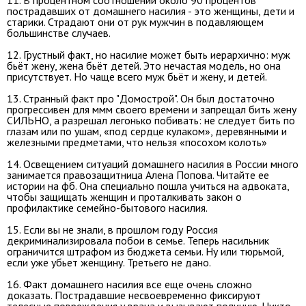
пострадавших от домашнего насилия - это женщины, дети и
старики. Страдают они от рук мужчин в подавляющем
большинстве случаев.
12. Грустный факт, но насилие может быть иерархично: муж
бьёт жену, жена бьёт детей. Это нечастая модель, но она
присутствует. Но чаще всего муж бьёт и жену, и детей.
13. Странный факт про "Домострой". Он был достаточно
прогрессивен для ммм своего времени и запрещал бить жену
СИЛЬНО, а разрешал легонько побивать: не следует бить по
глазам или по ушам, «под сердце кулаком», деревянными и
железными предметами, что нельзя «посохом колоть»
14. Освещением ситуаций домашнего насилия в России много
занимается правозащитница Алена Попова. Читайте ее
истории на фб. Она специально пошла учиться на адвоката,
чтобы защищать женщин и проталкивать закон о
профилактике семейно-бытового насилия.
15. Если вы не знали, в прошлом году Россия
декриминализировала побои в семье. Теперь насильник
ограничится штрафом из бюджета семьи. Ну или тюрьмой,
если уже убьет женщину. Третьего не дано.
16. Факт домашнего насилия все еще очень сложно
доказать. Пострадавшие несвоевременно фиксируют
телесные повреждения у врача и вызывают полицию. Никто