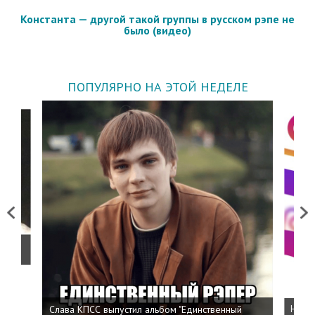
Константа — другой такой группы в русском рэпе не
было (видео)
ПОПУЛЯРНО НА ЭТОЙ НЕДЕЛЕ
Previous
Next
о
Слава КПСС выпустил альбом "Единственный
Напис