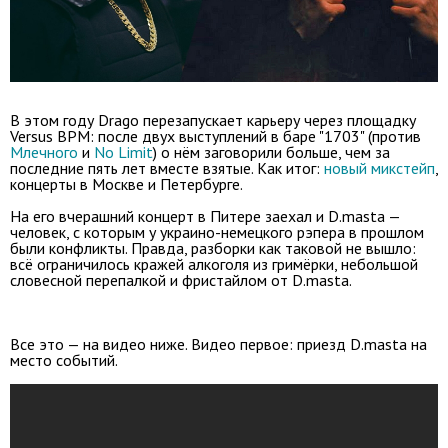
В этом году Drago перезапускает карьеру через площадку
Versus BPM: после двух выступлений в баре "1703" (против
Млечного
и
No Limit
) о нём заговорили больше, чем за
последние пять лет вместе взятые. Как итог:
новый микстейп
,
концерты в Москве и Петербурге.
На его вчерашний концерт в Питере заехал и D.masta —
человек, с которым у украино-немецкого рэпера в прошлом
были конфликты. Правда, разборки как таковой не вышло:
всё ограничилось кражей алкоголя из гримёрки, небольшой
словесной перепалкой и фристайлом от D.masta.
Все это — на видео ниже. Видео первое: приезд D.masta на
место событий.