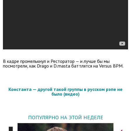
В кадре промелькнул и Ресторатор — и лучше бы мы
посмотрели, как Drago и D.masta баттлятся на Versus BPM.
Константа — другой такой группы в русском рэпе не
было (видео)
ПОПУЛЯРНО НА ЭТОЙ НЕДЕЛЕ