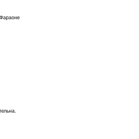
 Фараоне
тельна.