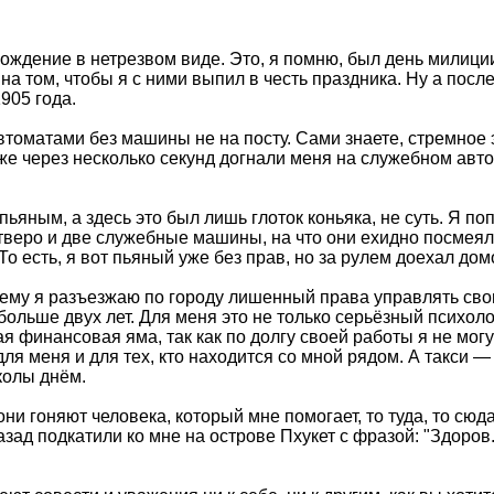
ождение в нетрезвом виде. Это, я помню, был день милиции
 на том, чтобы я с ними выпил в честь праздника. Ну а пос
905 года.
втоматами без машины не на посту. Сами знаете, стремное 
же через несколько секунд догнали меня на служебном авто
 пьяным, а здесь это был лишь глоток коньяка, не суть. Я 
 четверо и две служебные машины, на что они ехидно посме
То есть, я вот пьяный уже без прав, но за рулем доехал дом
ему я разъезжаю по городу лишенный права управлять своим
 больше двух лет. Для меня это не только серьёзный психол
финансовая яма, так как по долгу своей работы я не могу е
ля меня и для тех, кто находится со мной рядом. А такси — 
колы днём.
ни гоняют человека, который мне помогает, то туда, то сюда
назад подкатили ко мне на острове Пхукет с фразой: "Здоро