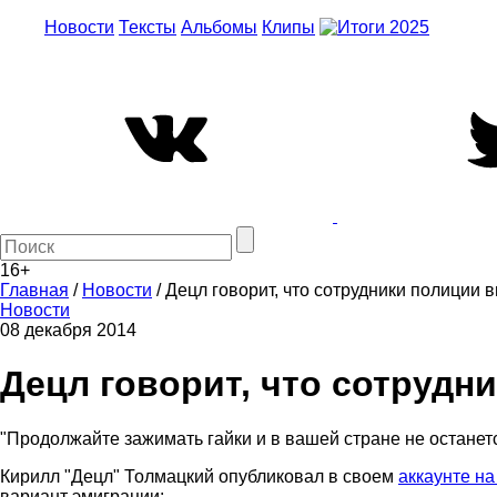
Новости
Тексты
Альбомы
Клипы
16+
Главная
/
Новости
/
Децл говорит, что сотрудники полиции 
Новости
08 декабря 2014
Децл говорит, что сотрудн
"Продолжайте зажимать гайки и в вашей стране не останетс
Кирилл "Децл" Толмацкий опубликовал в своем
аккаунте на
вариант эмиграции: