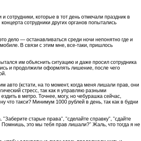
 и сотрудники, которые в тот день отмечали праздник в
ле концерта сотрудники других органов попытались
это дело — останавливаться среди ночи непонятно где и
мобиле. В связи с этим мне, все-таки, пришлось
попытался им объяснить ситуацию и даже просил сотрудника
ялись и продолжили оформлять лишение, после чего
ой.
 авто (кстати, на то момент, когда меня лишали прав, они
огический стресс, так как я управляю разными
здить в метро. Точнее, могу, но чебурашка сейчас,
ну что такси? Минимум 1000 рублей в день, так как в будни
. "Заберите старые права", "сделайте справку", "сдайте
в. Помнишь, это мы тебя прав лишали?" Жаль, что тогда я не