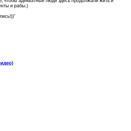
ите, чтобы адекватные люди здесь продолжали жить и
енты и рабы.)
ись!))"
видео)