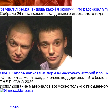
“Я удалил ребра, видишь какой я skinny?”: что рассказал 9m
Собрали 26 цитат самого скандального игрока этого года —
Obe 1 Kanobe написал из тюрьмы несколько историй про О
"Он топил за меня всегда и очень поддерживал. Это было 
THE FLOW © 2026
Использование материалов возможно только с письменного
Фото