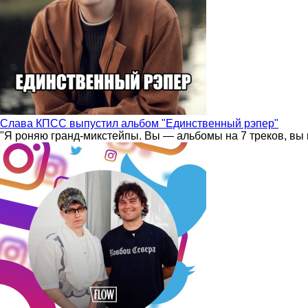
Слава КПСС выпустил альбом "Единственный рэпер"
"Я роняю гранд-микстейпы. Вы — альбомы на 7 треков, вы 