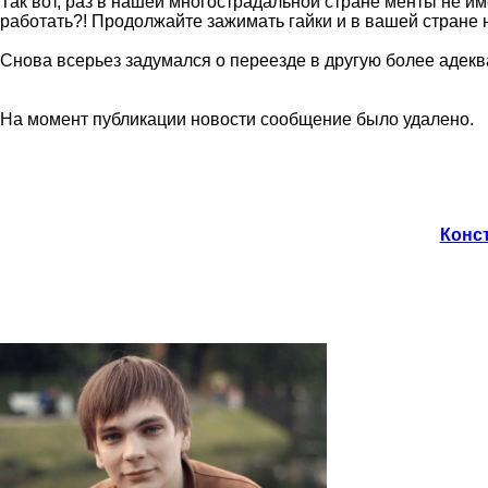
Так вот, раз в нашей многострадальной стране менты не им
работать?! Продолжайте зажимать гайки и в вашей стране н
Снова всерьез задумался о переезде в другую более адеква
На момент публикации новости сообщение было удалено.
Конст