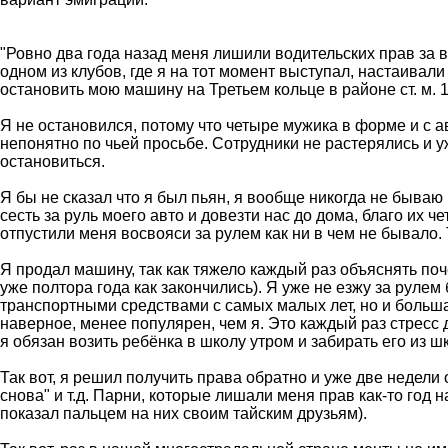
"Ровно два года назад меня лишили водительских прав за в
одном из клубов, где я на тот момент выступал, настаивали
остановить мою машину на Третьем кольце в районе ст. м. 1
Я не остановился, потому что четыре мужика в форме и с а
непонятно по чьей просьбе. Сотрудники не растерялись и у
остановиться.
Я бы не сказал что я был пьян, я вообще никогда не бываю
сесть за руль моего авто и довезти нас до дома, благо их
отпустили меня восвояси за рулем как ни в чем не бывало. 
Я продал машину, так как тяжело каждый раз объяснять поч
уже полтора года как закончились). Я уже не езжу за рулем
транспортными средствами с самых малых лет, но и большая 
наверное, менее популярен, чем я. Это каждый раз стресс д
я обязан возить ребёнка в школу утром и забирать его из ш
Так вот, я решил получить права обратно и уже две недели о
снова" и т.д. Парни, которые лишали меня прав как-то год 
показал пальцем на них своим тайским друзьям).