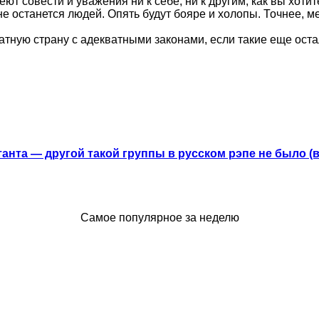
еют совести и уважения ни к себе, ни к другим, как вы хот
е останется людей. Опять будут бояре и холопы. Точнее, м
тную страну с адекватными законами, если такие еще остал
анта — другой такой группы в русском рэпе не было (
Самое популярное за неделю