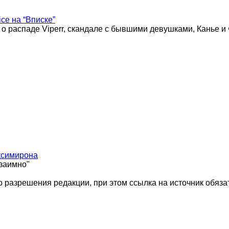
ice на “Вписке”
 о распаде Viperr, скандале с бывшими девушками, Канье и
ксимирона
взаимно"
 разрешения редакции, при этом ссылка на источник обяза